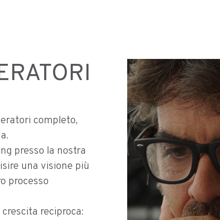
ERATORI
eratori completo,
a.
ning presso la nostra
uisire una visione più
ro processo
crescita reciproca: