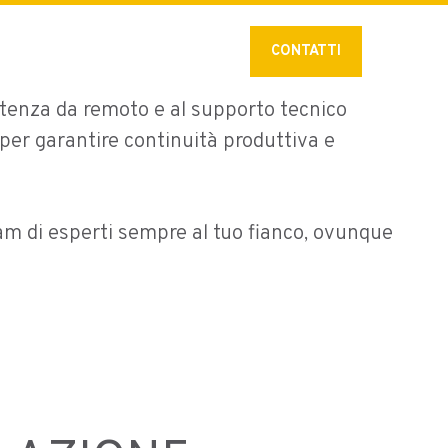
stat_minus_1
Lingua:
Italiano
CONTATTI
sistenza da remoto e al supporto tecnico
per garantire continuità produttiva e
am di esperti sempre al tuo fianco, ovunque