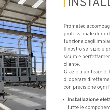
INSTAL
Prometec accompagna
professionale durante
funzione degli impian
Il nostro servizio è 
sicuro e perfettamen
cliente.
Grazie a un team di t
di operare direttamen
con precisione ogni f
Installazione ele
tutte le component