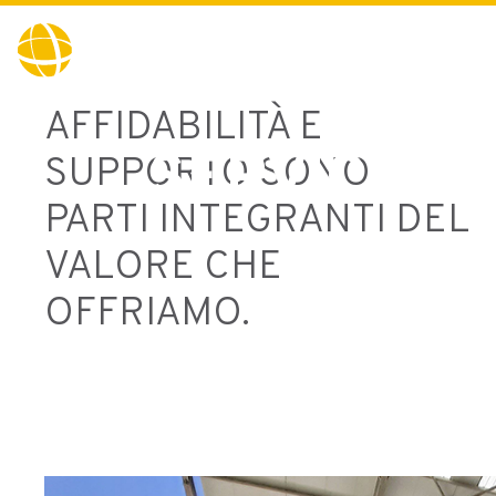
Fabbriche del f
AFFIDABILITÀ E
-
Home
Service
SERVICE
SUPPORTO SONO
PARTI INTEGRANTI DEL
VALORE CHE
OFFRIAMO.