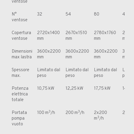
ventose
N°
32
54
80
40
ventose
Copertura
2720x1400
2670x1510
2780x1760
2720
ventose
mm
mm
mm
mm
Dimensioni
3600x2200
3600x2200
3600x2200
3600
max lastra
mm
mm
mm
mm
Spessore
Limitato dal
Limitato dal
Limitato dal
Limita
max.
peso
peso
peso
peso
Potenza
10,75 kW
12,25 kW
17,75 kW
14,75
elettrica
totale
3
3
Portata
100 m
/h
200 m
/h
2x200
200 
3
pompa
m
/h
vuoto