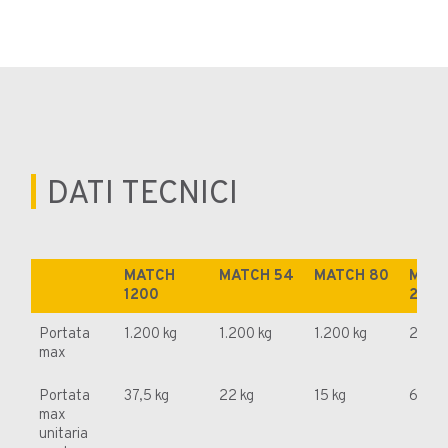
DATI TECNICI
MATCH
MATCH 54
MATCH 80
MAT
1200
2500
Portata
1.200 kg
1.200 kg
1.200 kg
2.500
max
Portata
37,5 kg
22 kg
15 kg
62,5 
max
unitaria