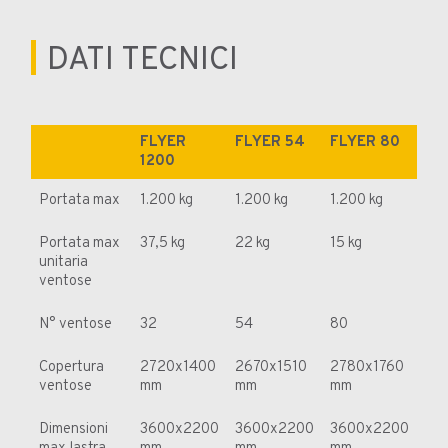
DATI TECNICI
FLYER
FLYER 54
FLYER 80
1200
Portata max
1.200 kg
1.200 kg
1.200 kg
Portata max
37,5 kg
22 kg
15 kg
unitaria
ventose
N° ventose
32
54
80
Copertura
2720x1400
2670x1510
2780x1760
ventose
mm
mm
mm
Dimensioni
3600x2200
3600x2200
3600x2200