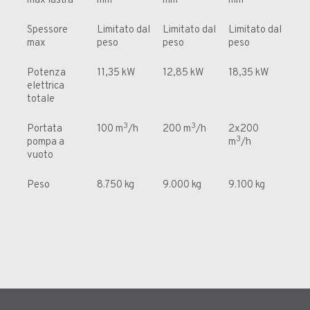
max lastra
mm
mm
mm
Spessore
Limitato dal
Limitato dal
Limitato dal
max
peso
peso
peso
Potenza
11,35 kW
12,85 kW
18,35 kW
elettrica
totale
3
3
Portata
100 m
/h
200 m
/h
2x200
3
pompa a
m
/h
vuoto
Peso
8.750 kg
9.000 kg
9.100 kg