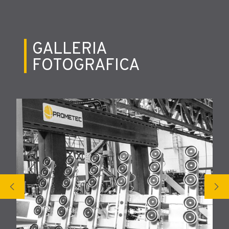
GALLERIA
FOTOGRAFICA
chevron_left
chevron_right