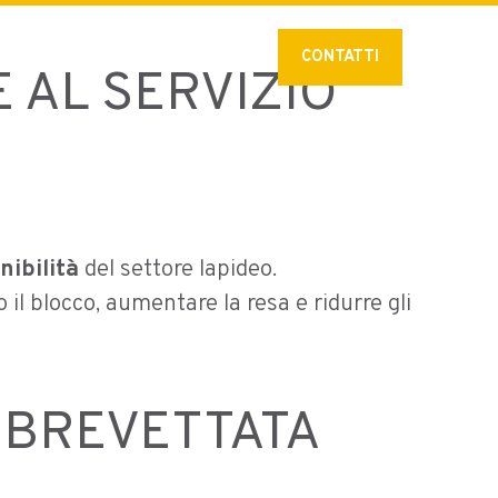
stat_minus_1
Lingua:
Italiano
CONTATTI
 AL SERVIZIO
nibilità
del settore lapideo.
l blocco, aumentare la resa e ridurre gli
A BREVETTATA