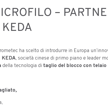
MICROFILO – PARTN
 KEDA
rometec ha scelto di introdurre in Europa un’innov
n KEDA
, società cinese di primo piano e leader m
a
della tecnologia di
taglio del blocco con telaio 
agliato,
a,