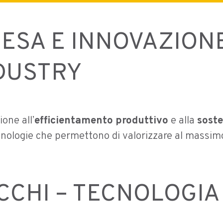
uturo
Prodotti
Service
Progetti Realizzati
RESA E INNOVAZIONE
E PER
DUSTRY
IONE DEL
one all’
efficientamento produttivo
e alla
soste
nologie che permettono di valorizzare al massimo i
OCCHI – TECNOLOGI