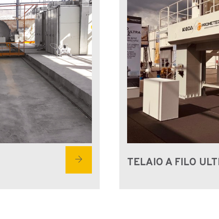
arrow_forward
TELAIO A FILO UL