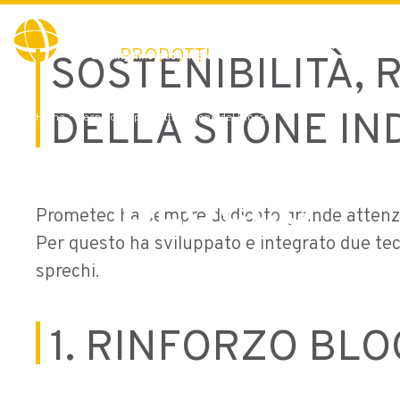
Fabbriche del f
PRODOTTI
SOSTENIBILITÀ, 
TECNOLOGI
DELLA STONE IN
-
Home
Tecnologie per l’ottimazione del Blocco
L’OTTIMAZ
BLOCCO
Prometec ha sempre dedicato grande attenzi
Per questo ha sviluppato e integrato due tec
sprechi.
1. RINFORZO BL