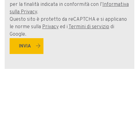
per la finalità indicata in conformità con l’
Informativa
sulla Privacy
.
Questo sito è protetto da reCAPTCHA e si applicano
le norme sulla
Privacy
ed i
Termini di servizio
di
Google.
arrow_forward
stat_minus_1
Lingua:
Italiano