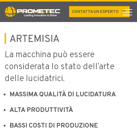
LUCIDATURA LASTRE PER
arrow_forward
Scarica la brochure
CONTATTA UN ESPERTO
LA PIETRA NATURALE E
ARTIFICIALE
ARTEMISIA
La macchina può essere
considerata lo stato dell’arte
delle lucidatrici.
MASSIMA QUALITÀ DI LUCIDATURA
ALTA PRODUTTIVITÀ
BASSI COSTI DI PRODUZIONE