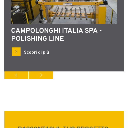
CAMPOLONGHI ITALIA SPA -
POLISHING LINE
chevron_right
Scopri di più
chevron_left
chevron_right