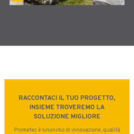
RACCONTACI IL TUO PROGETTO,
INSIEME TROVEREMO LA
SOLUZIONE MIGLIORE
Prometec è sinonimo di innovazione, qualità