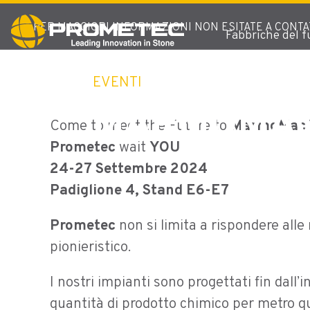
PER MAGGIORI INFORMAZIONI NON ESITATE A CONTA
Fabbriche del f
EVENTI
-
Home
Marmomac 2024
MARMOMAC
Come to meet the Future to
MarmoMac
Prometec
wait
YOU
24-27 Settembre 2024
Padiglione 4, Stand E6-E7
Prometec
non si limita a rispondere alle
pionieristico.
I nostri impianti sono progettati fin dall
quantità di prodotto chimico per metro q