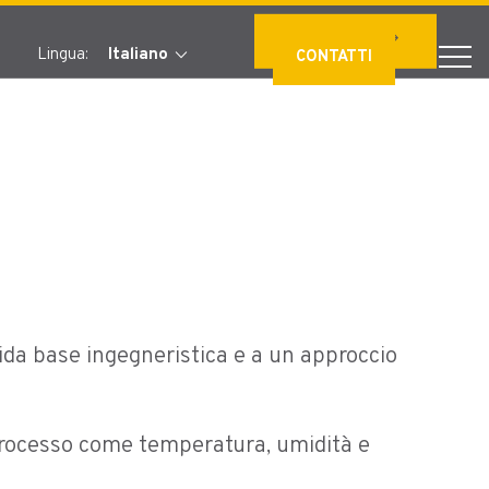
arrow_forward
CONTATTACI
stat_minus_1
Lingua:
Italiano
CONTATTI
olida base ingegneristica e a un approccio
di processo come temperatura, umidità e