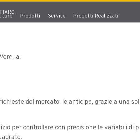
TTARCI
uturo
Prodotti
Service
Progetti Realizzati
 2024
Verona:
 richieste del mercato, le anticipa, grazie a una s
’inizio per controllare con precisione le variabili 
uadrato.